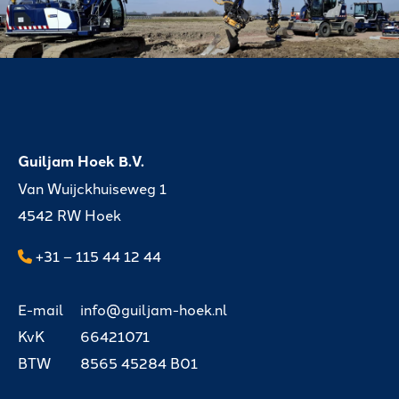
Guiljam Hoek B.V.
Van Wuijckhuiseweg 1
4542 RW Hoek
+31 – 115 44 12 44
E-mail
info@guiljam-hoek.nl
KvK
66421071
BTW
8565 45284 B01