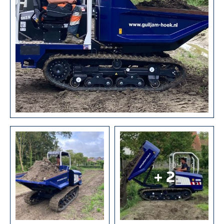
M
V
E
R
H
U
U
R
Z
V
+ 2
T
M
(
T