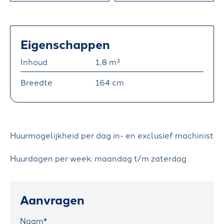
R
A
Eigenschappen
N
S
Inhoud
1,8 m³
P
Breedte
164 cm
O
R
T
)
Huurmogelijkheid per dag in- en exclusief machinist
H
Huurdagen per week: maandag t/m zaterdag
A
N
Aanvragen
D
E
Naam*