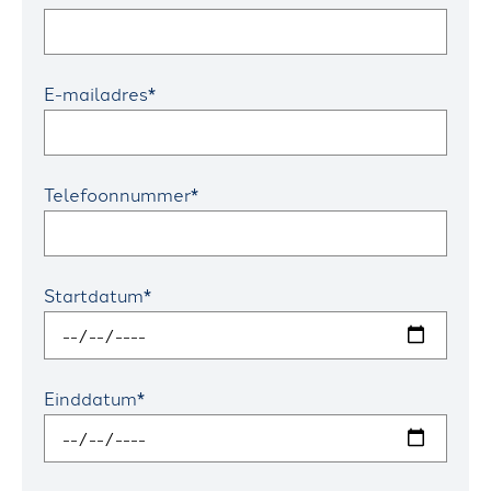
L
W
E-mailadres*
E
R
K
Telefoonnummer*
E
N
B
Startdatum*
I
J
Einddatum*