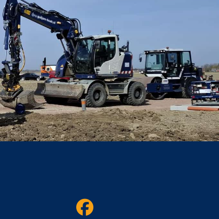
R
A
N
S
P
O
R
T
)
H
A
N
D
E