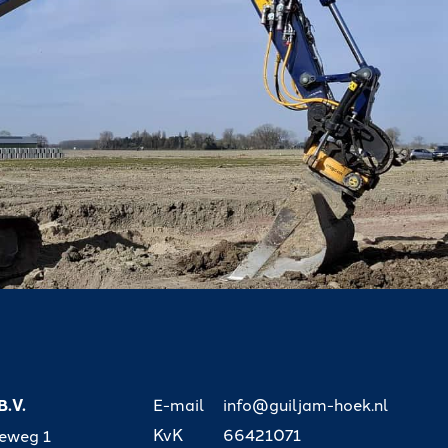
B.V.
E-mail
info@guiljam-hoek.nl
KvK
66421071
seweg 1