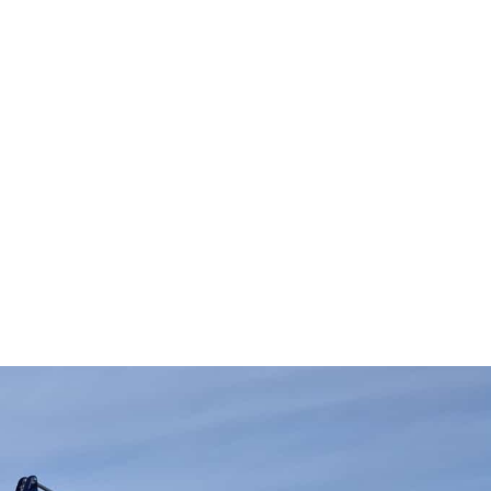
M
V
E
R
H
U
U
R
Z
V
T
M
(
T