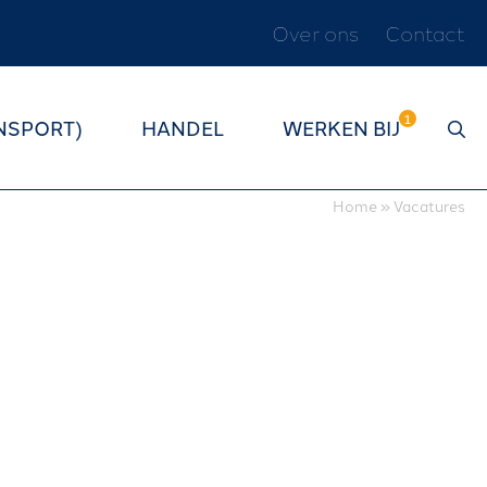
Over ons
Contact
S
L
NSPORT)
HANDEL
WERKEN BIJ
U
I
T
Home
»
Vacatures
E
N
W
E
L
K
O