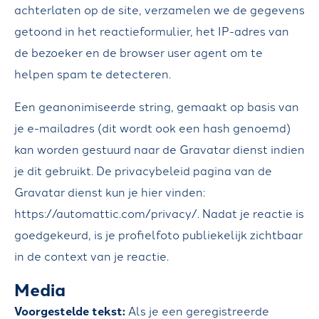
M
achterlaten op de site, verzamelen we de gegevens
getoond in het reactieformulier, het IP-adres van
V
de bezoeker en de browser user agent om te
E
helpen spam te detecteren.
R
H
Een geanonimiseerde string, gemaakt op basis van
U
je e-mailadres (dit wordt ook een hash genoemd)
U
kan worden gestuurd naar de Gravatar dienst indien
R
je dit gebruikt. De privacybeleid pagina van de
Gravatar dienst kun je hier vinden:
Z
https://automattic.com/privacy/. Nadat je reactie is
V
goedgekeurd, is je profielfoto publiekelijk zichtbaar
T
in de context van je reactie.
M
Media
(
Voorgestelde tekst:
Als je een geregistreerde
T