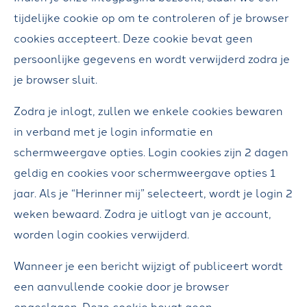
L
tijdelijke cookie op om te controleren of je browser
cookies accepteert. Deze cookie bevat geen
W
persoonlijke gegevens en wordt verwijderd zodra je
E
je browser sluit.
R
K
Zodra je inlogt, zullen we enkele cookies bewaren
E
in verband met je login informatie en
N
schermweergave opties. Login cookies zijn 2 dagen
B
geldig en cookies voor schermweergave opties 1
I
jaar. Als je “Herinner mij” selecteert, wordt je login 2
J
weken bewaard. Zodra je uitlogt van je account,
worden login cookies verwijderd.
Wanneer je een bericht wijzigt of publiceert wordt
een aanvullende cookie door je browser
opgeslagen. Deze cookie bevat geen