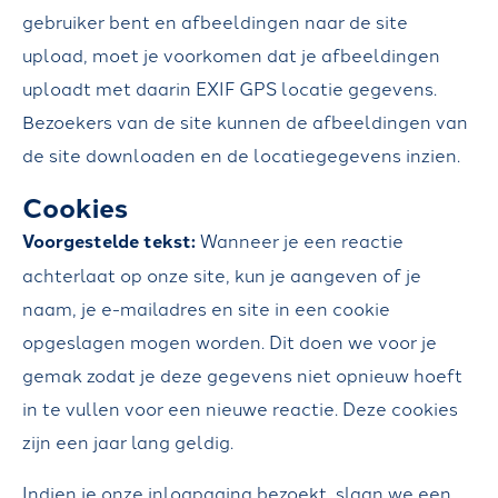
gebruiker bent en afbeeldingen naar de site
R
upload, moet je voorkomen dat je afbeeldingen
A
uploadt met daarin EXIF GPS locatie gegevens.
N
Bezoekers van de site kunnen de afbeeldingen van
S
de site downloaden en de locatiegegevens inzien.
P
O
Cookies
R
Voorgestelde tekst:
Wanneer je een reactie
T
achterlaat op onze site, kun je aangeven of je
)
naam, je e-mailadres en site in een cookie
opgeslagen mogen worden. Dit doen we voor je
H
gemak zodat je deze gegevens niet opnieuw hoeft
A
in te vullen voor een nieuwe reactie. Deze cookies
N
zijn een jaar lang geldig.
D
E
Indien je onze inlogpagina bezoekt, slaan we een