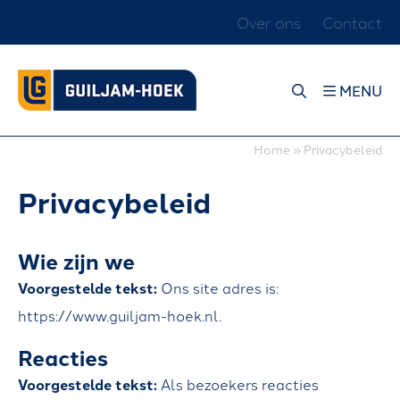
Over ons
Contact
S
L
MENU
U
I
Home
»
Privacybeleid
T
Privacybeleid
E
N
Wie zijn we
W
Voorgestelde tekst:
Ons site adres is:
E
https://www.guiljam-hoek.nl.
L
Reacties
K
O
Voorgestelde tekst:
Als bezoekers reacties