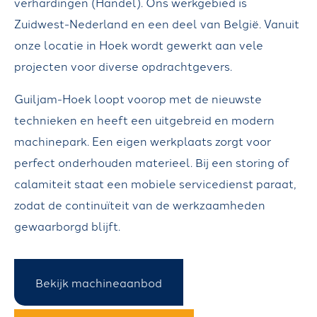
verhardingen (Handel). Ons werkgebied is
R
Zuidwest-Nederland en een deel van België. Vanuit
A
onze locatie in Hoek wordt gewerkt aan vele
N
projecten voor diverse opdrachtgevers.
S
Guiljam-Hoek loopt voorop met de nieuwste
P
technieken en heeft een uitgebreid en modern
O
machinepark. Een eigen werkplaats zorgt voor
R
perfect onderhouden materieel. Bij een storing of
T
calamiteit staat een mobiele servicedienst paraat,
)
zodat de continuïteit van de werkzaamheden
H
gewaarborgd blijft.
A
N
Bekijk machineaanbod
D
E