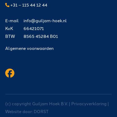
+31 – 115 44 12 44
E-mail
info@guiljam-hoek.nl
KvK
66421071
BTW
8565 45284 B01
Algemene voorwaarden
(c) copyright Guiljam Hoek B.V. |
Privacyverklaring
|
Website door:
DORST