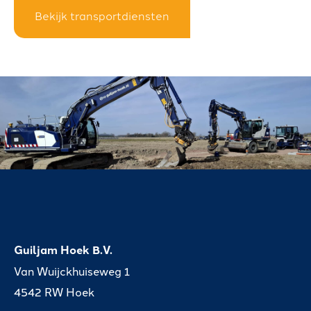
L
Bekijk transportdiensten
W
E
R
K
E
N
B
I
J
Guiljam Hoek B.V.
Van Wuijckhuiseweg 1
4542 RW Hoek