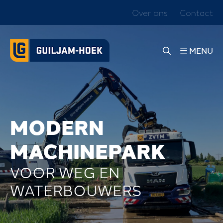
Over ons
Contact
S
L
MENU
U
I
T
E
MODERN
N
MACHINEPARK
W
VOOR WEG EN
E
L
WATERBOUWERS
K
O