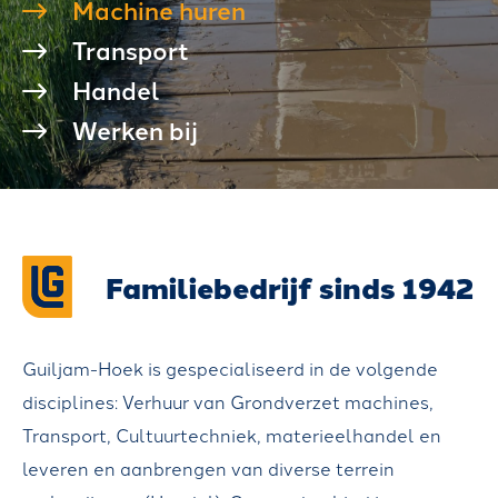
Machine huren
M
Transport
V
Handel
E
Werken bij
R
H
U
U
R
Familiebedrijf sinds 1942
Z
V
Guiljam-Hoek is gespecialiseerd in de volgende
T
disciplines: Verhuur van Grondverzet machines,
M
Transport, Cultuurtechniek, materieelhandel en
(
leveren en aanbrengen van diverse terrein
T