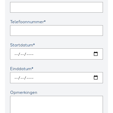
L
W
Telefoonnummer*
E
R
K
Startdatum*
E
N
B
Einddatum*
I
J
Opmerkingen