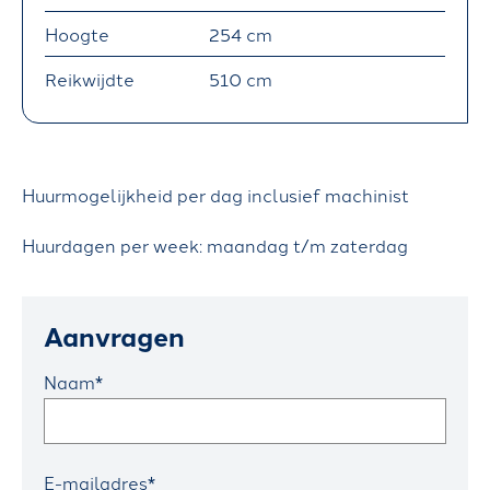
R
Hoogte
254 cm
A
Reikwijdte
510 cm
N
S
P
O
Huurmogelijkheid per dag inclusief machinist
R
Huurdagen per week: maandag t/m zaterdag
T
)
Aanvragen
H
A
Naam*
N
D
E
E-mailadres*