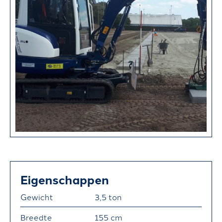
M
V
E
R
H
U
U
R
Z
V
T
Eigenschappen
M
Gewicht
3,5 ton
(
Breedte
155 cm
T