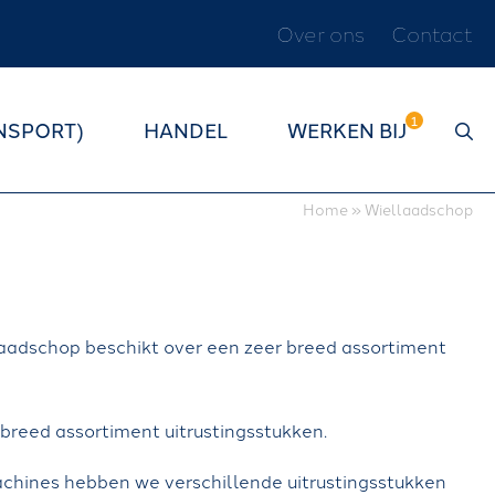
Over ons
Contact
S
L
NSPORT)
HANDEL
WERKEN BIJ
U
I
T
Home
»
Wiellaadschop
E
N
W
llaadschop beschikt over een zeer breed assortiment
E
L
breed assortiment uitrustingsstukken.
K
O
chines hebben we verschillende uitrustingsstukken