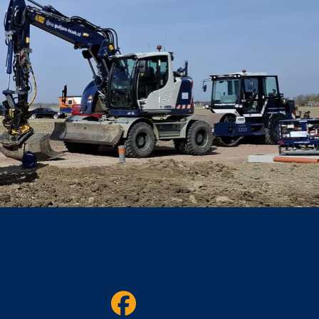
L
W
E
R
K
E
N
B
I
J