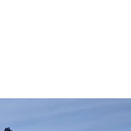
R
A
N
S
P
O
R
T
)
H
A
N
D
E