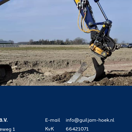
B.V.
E-mail
info@guiljam-hoek.nl
KvK
66421071
seweg 1