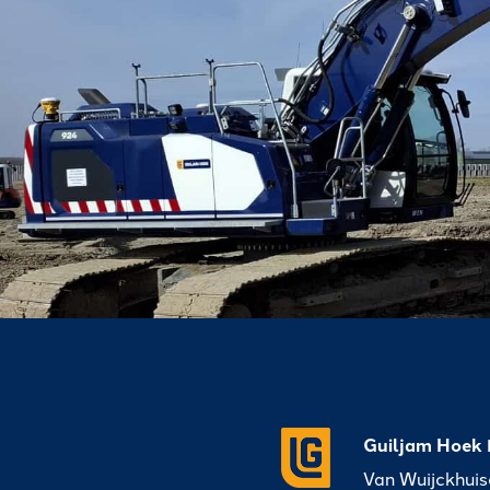
Guiljam Hoek 
Van Wuijckhui