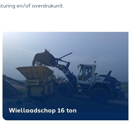
M
turing en/of overdrukunit.
V
E
R
H
U
U
R
Z
V
Wiellaadschop 16 ton
T
M
(
T